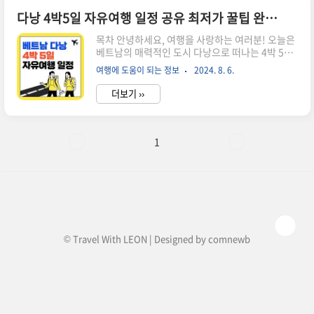
상은 보상 한도가 낮고 절차가 복잡해 충분한 보상
을 받기 어렵습니다. 이럴 때 가장 효과적으로 금전
다낭 4박5일 자유여행 일정 공유 최저가 꿀팁 완전 정복 (환전, 항공권 최저가 꿀팁)
적 손실을 줄이고, 빠르게 대처할 수 있는 방법이 바
목차 안녕하세요, 여행을 사랑하는 여러분! 오늘은
로 해외여행 보험입니다.그렇다면 여행자 보험을
베트남의 매력적인 도시 다낭으로 떠나는 4박 5일
활용하면 어떤 보상을 받을 수 있을까요? 그리고 보
자유여행 일정을 소개하려고 해요. 다낭은 아름다
상 청구는 어떻게 진행해야 할까요? 이번 글에서는
여행에 도움이 되는 정보
2024. 8. 6.
운 해변, 맛있는 음식, 그리고 다양한 문화적 명소
여행자 보험을 100% 활용하는 방법을 소개합니
가 가득한 곳이죠. 그럼 함께 여행 일정을 살펴볼까
다.해외에서 발생할 수 있는 대..
더보기 ››
요? 1일차: 다낭 도착 및 해변 산책 미케 해변(My
Khe Beach)미케 해변은 다낭의 대표적인 해변으
로, 포브스에서 세계에서 가장 아름다운 해변 중 하
나로 선정된 바 있습니다. 길게 펼쳐진 백사장과 맑
1
고 푸른 바다가 인상적인 이곳은 여행객과 현지인
모두에게 인기 있는 장소입니다. 해변가에는 다양
한 카페와 레스토랑이 있어, 여유롭게 바다를 바라
보며 커피를 즐길 수 있습니다. 또한, 해변에서는
서핑, 수영, 패들 보드 등 다양한 해양 스포츠를 즐
길 수 있습..
© Travel With LEON | Designed by
comnewb