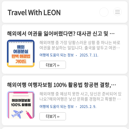
본문 바로가기
Travel With LEON
해외에서 여권을 잃어버렸다면? 대사관 신고 및 임시 여권 발급 완벽 가이드
해외여행 중 가장 당황스러운 상황 중 하나는 바로
여권을 분실하는 일입니다. 출국을 앞두고 여권이
사라졌거나, 호텔 체크인을 해야 하는데 여권이 없
여행에 도움이 되는 정보
2025. 7. 11.
어진 상황이라면 누구나 큰 혼란에 빠질 수밖에 없
습니다. 그러나 이런 상황에서도 침착하게 필요한
더보기 ››
절차를 밟아가면 문제없이 귀국하거나 여행을 이어
갈 수 있습니다. 여권을 잃어버리면 여행은 끝일
까?여권은 해외에서 신분증과 같은 역할을 하는 중
요한 문서입니다. 항공기 탑승, 호텔 체크인, 각종
해외여행 여행자보험 100% 활용법 항공편 결항, 지연, 수하물 분실까지 완벽 보상받기
공공서비스 이용 등 거의 모든 절차에 반드시 필요
해외여행 중 예상치 못한 사고, 당신은 준비되어 있
합니다. 이런 여권을 잃어버린다면:공항 출국이 불
나요?해외여행은 낯선 문화를 경험하고 특별한 추
가능해져 체류 연장이 발생할 수 있습니다.항공편
억을 만드는 멋진 시간이지만, 갑작스러운 항공편
예약이 무효 처리되거나 변경 비용이 추가될 수 있
여행에 도움이 되는 정보
2025. 2. 9.
결항, 긴 지연, 수하물 분실과 같은 예상치 못한 돌
습니다.현지 경찰 신고 및 외교부 대사관 방문 등 복
발 상황이 발생하면 여행이 순식간에 스트레스로
잡한 절차를 밟아야 합니다.예고..
더보기 ››
바뀔 수 있습니다.많은 여행자가 이러한 문제를 항
공사의 보상만으로 해결하려 하지만, 항공사의 보