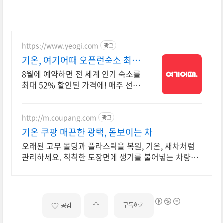
게 되어 여행을 망칠 가능성이 있기 때문에
https://www.yeogi.com
광고
기온, 여기어때 오픈런숙소 최대
81% 할인
8월에 예약하면 전 세계 인기 숙소를
최대 52% 할인된 가격에! 매주 선착
순 30% 오픈런 할인까지, 지금 최저
가로 숙소 예약하기
http://m.coupang.com
광고
기온 쿠팡 매끈한 광택, 돋보이는 차
오래된 고무 몰딩과 플라스틱을 복원, 기온, 새차처럼
관리하세요. 칙칙한 도장면에 생기를 불어넣는 차량용
왁스, 은은한 광택을 경험하세요.
구독하기
공감